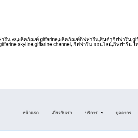
ิฟฟารีน vs,ผลิตภัณฑ์ giffarine,ผลิตภัณฑ์กิฟฟารีน,สินค้ากิฟฟารีน,giff
,giffarine skyline,giffarine channel, กิฟฟารีน ออนไลน์,กิฟฟารีน 
หน้าแรก
เกี่ยวกับเรา
บริการ
บุคลากร