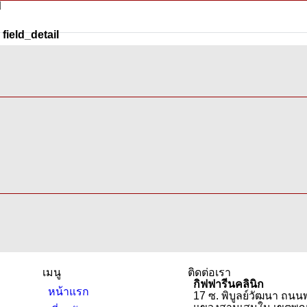
d
field_detail
เมนู
ติดต่อเรา
กิฟฟารีนคลินิก
หน้าแรก
17 ซ. พิบูลย์วัฒนา ถน